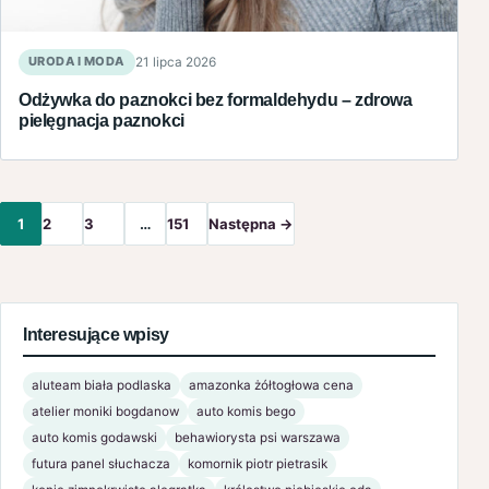
URODA I MODA
21 lipca 2026
Odżywka do paznokci bez formaldehydu – zdrowa
pielęgnacja paznokci
1
2
3
…
151
Następna →
Interesujące wpisy
aluteam biała podlaska
amazonka żółtogłowa cena
atelier moniki bogdanow
auto komis bego
auto komis godawski
behawiorysta psi warszawa
futura panel słuchacza
komornik piotr pietrasik