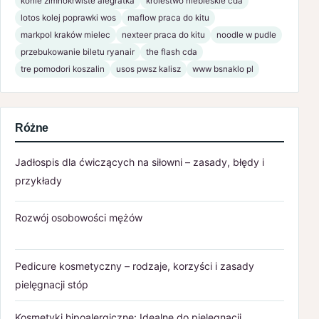
konie zimnokrwiste alegratka
królestwo niebieskie cda
lotos kolej poprawki wos
maflow praca do kitu
markpol kraków mielec
nexteer praca do kitu
noodle w pudle
przebukowanie biletu ryanair
the flash cda
tre pomodori koszalin
usos pwsz kalisz
www bsnaklo pl
Różne
Jadłospis dla ćwiczących na siłowni – zasady, błędy i
przykłady
Rozwój osobowości mężów
Pedicure kosmetyczny – rodzaje, korzyści i zasady
pielęgnacji stóp
Kosmetyki hipoalergiczne: Idealne do pielęgnacji