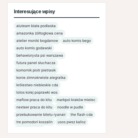
Interesujące wpisy
aluteam biała podlaska
amazonka żółtogłowa cena
atelier moniki bogdanow
auto komis bego
auto komis godawski
behawiorysta psi warszawa
futura panel słuchacza
komornik piotr pietrasik
konie zimnokrwiste alegratka
królestwo niebieskie cda
lotos kolej poprawki wos
maflow praca do kitu
markpol kraków mielec
nexteer praca do kitu
noodle w pudle
przebukowanie biletu ryanair
the flash cda
tre pomodori koszalin
usos pwsz kalisz
www bsnaklo pl