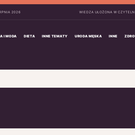
ERPNIA 2026
WIEDZA UŁOŻONA W CZYTELN
A I MODA
DIETA
INNE TEMATY
URODA MĘSKA
INNE
ZDRO