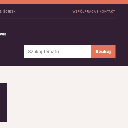
E ŚCIEŻKI
WSPÓŁPRACA I KONTAKT
WIE
Szukaj
Szukaj