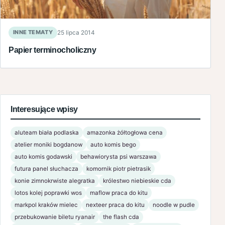
INNE TEMATY
25 lipca 2014
Papier terminocholiczny
Interesujące wpisy
aluteam biała podlaska
amazonka żółtogłowa cena
atelier moniki bogdanow
auto komis bego
auto komis godawski
behawiorysta psi warszawa
futura panel słuchacza
komornik piotr pietrasik
konie zimnokrwiste alegratka
królestwo niebieskie cda
lotos kolej poprawki wos
maflow praca do kitu
markpol kraków mielec
nexteer praca do kitu
noodle w pudle
przebukowanie biletu ryanair
the flash cda