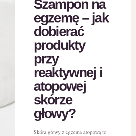
Szampon na
egzemę – jak
dobierać
produkty
przy
reaktywnej i
atopowej
skórze
głowy?
Skóra głowy z egzemą atopową to