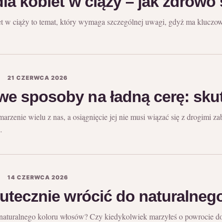
dla kobiet w ciąży – jak zdrowo
et w ciąży to temat, który wymaga szczególnej uwagi, gdyż ma kluczo
A
21 CZERWCA 2026
 sposoby na ładną cerę: skut
marzenie wielu z nas, a osiągnięcie jej nie musi wiązać się z drogimi
…
A
14 CZERWCA 2026
utecznie wrócić do naturalneg
naturalnego koloru włosów? Czy kiedykolwiek marzyłeś o powrocie do 