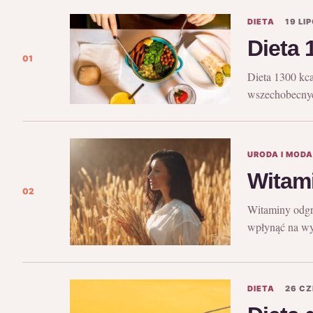
DIETA
19 LI
Dieta 
01
Dieta 1300 kca
wszechobecnyc
URODA I MOD
Witami
02
Witaminy odgr
wpłynąć na w
DIETA
26 C