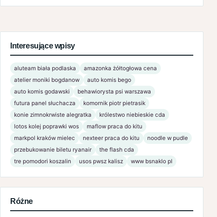
Interesujące wpisy
aluteam biała podlaska
amazonka żółtogłowa cena
atelier moniki bogdanow
auto komis bego
auto komis godawski
behawiorysta psi warszawa
futura panel słuchacza
komornik piotr pietrasik
konie zimnokrwiste alegratka
królestwo niebieskie cda
lotos kolej poprawki wos
maflow praca do kitu
markpol kraków mielec
nexteer praca do kitu
noodle w pudle
przebukowanie biletu ryanair
the flash cda
tre pomodori koszalin
usos pwsz kalisz
www bsnaklo pl
Różne