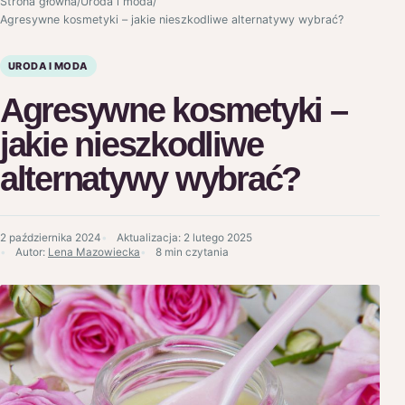
Strona główna
/
Uroda i moda
/
Agresywne kosmetyki – jakie nieszkodliwe alternatywy wybrać?
URODA I MODA
Agresywne kosmetyki –
jakie nieszkodliwe
alternatywy wybrać?
2 października 2024
Aktualizacja:
2 lutego 2025
Autor:
Lena Mazowiecka
8 min czytania