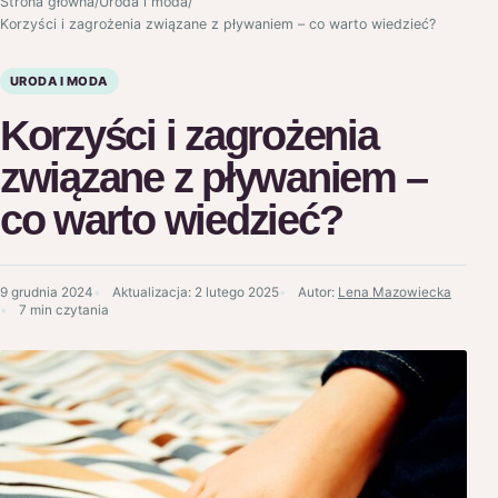
Strona główna
/
Uroda i moda
/
Korzyści i zagrożenia związane z pływaniem – co warto wiedzieć?
URODA I MODA
Korzyści i zagrożenia
związane z pływaniem –
co warto wiedzieć?
9 grudnia 2024
Aktualizacja:
2 lutego 2025
Autor:
Lena Mazowiecka
7 min czytania