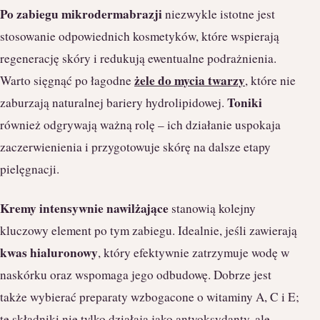
Po zabiegu mikrodermabrazji
niezwykle istotne jest
stosowanie odpowiednich kosmetyków, które wspierają
regenerację skóry i redukują ewentualne podrażnienia.
żele do mycia twarzy
Warto sięgnąć po łagodne
, które nie
Toniki
zaburzają naturalnej bariery hydrolipidowej.
również odgrywają ważną rolę – ich działanie uspokaja
zaczerwienienia i przygotowuje skórę na dalsze etapy
pielęgnacji.
Kremy intensywnie nawilżające
stanowią kolejny
kluczowy element po tym zabiegu. Idealnie, jeśli zawierają
kwas hialuronowy
, który efektywnie zatrzymuje wodę w
naskórku oraz wspomaga jego odbudowę. Dobrze jest
także wybierać preparaty wzbogacone o witaminy A, C i E;
te składniki nie tylko działają jako antyoksydanty, ale