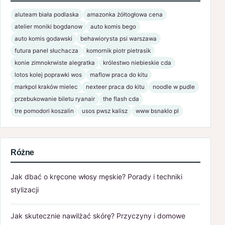
aluteam biała podlaska
amazonka żółtogłowa cena
atelier moniki bogdanow
auto komis bego
auto komis godawski
behawiorysta psi warszawa
futura panel słuchacza
komornik piotr pietrasik
konie zimnokrwiste alegratka
królestwo niebieskie cda
lotos kolej poprawki wos
maflow praca do kitu
markpol kraków mielec
nexteer praca do kitu
noodle w pudle
przebukowanie biletu ryanair
the flash cda
tre pomodori koszalin
usos pwsz kalisz
www bsnaklo pl
Różne
Jak dbać o kręcone włosy męskie? Porady i techniki
stylizacji
Jak skutecznie nawilżać skórę? Przyczyny i domowe