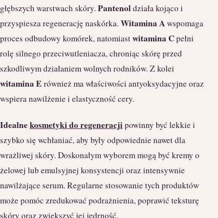
Pantenol
głębszych warstwach skóry.
działa kojąco i
Witamina A
przyspiesza regenerację naskórka.
wspomaga
witamina C
proces odbudowy komórek, natomiast
pełni
rolę silnego przeciwutleniacza, chroniąc skórę przed
szkodliwym działaniem wolnych rodników. Z kolei
witamina E
również ma właściwości antyoksydacyjne oraz
wspiera nawilżenie i elastyczność cery.
Idealne
kosmetyki do regeneracji
powinny być lekkie i
szybko się wchłaniać, aby były odpowiednie nawet dla
wrażliwej skóry. Doskonałym wyborem mogą być kremy o
żelowej lub emulsyjnej konsystencji oraz intensywnie
nawilżające serum. Regularne stosowanie tych produktów
może pomóc zredukować podrażnienia, poprawić teksturę
skóry oraz zwiększyć jej jędrność.