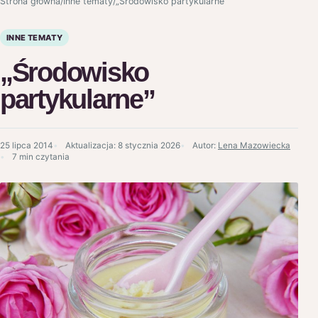
Strona główna
/
Inne tematy
/
„Środowisko partykularne”
INNE TEMATY
„Środowisko
partykularne”
25 lipca 2014
Aktualizacja:
8 stycznia 2026
Autor:
Lena Mazowiecka
7 min czytania