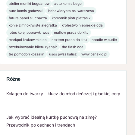
atelier moniki bogdanow
auto komis bego
auto komis godawski
behawiorysta psi warszawa
futura panel słuchacza
komornik piotr pietrasik
konie zimnokrwiste alegratka
królestwo niebieskie cda
lotos kolej poprawki wos
maflow praca do kitu
markpol kraków mielec
nexteer praca do kitu
noodle w pudle
przebukowanie biletu ryanair
the flash cda
tre pomodori koszalin
usos pwsz kalisz
www bsnaklo pl
Różne
Kolagen do twarzy – klucz do młodzieńczej i gładkiej cery
Jak wybrać idealną kurtkę puchową na zimę?
Przewodnik po cechach i trendach