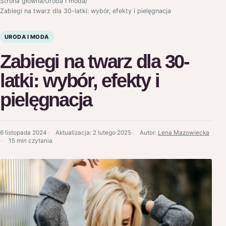
Strona główna
/
Uroda i moda
/
Zabiegi na twarz dla 30-latki: wybór, efekty i pielęgnacja
URODA I MODA
Zabiegi na twarz dla 30-
latki: wybór, efekty i
pielęgnacja
6 listopada 2024
Aktualizacja:
2 lutego 2025
Autor:
Lena Mazowiecka
15 min czytania