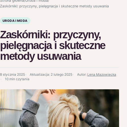
Strona główna
/
Uroda i moda
/
Zaskórniki: przyczyny, pielęgnacja i skuteczne metody usuwania
URODA I MODA
Zaskórniki: przyczyny,
pielęgnacja i skuteczne
metody usuwania
8 stycznia 2025
Aktualizacja:
2 lutego 2025
Autor:
Lena Mazowiecka
10 min czytania