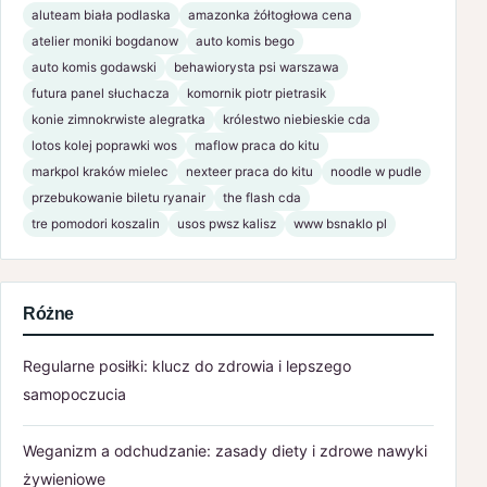
aluteam biała podlaska
amazonka żółtogłowa cena
atelier moniki bogdanow
auto komis bego
auto komis godawski
behawiorysta psi warszawa
futura panel słuchacza
komornik piotr pietrasik
konie zimnokrwiste alegratka
królestwo niebieskie cda
lotos kolej poprawki wos
maflow praca do kitu
markpol kraków mielec
nexteer praca do kitu
noodle w pudle
przebukowanie biletu ryanair
the flash cda
tre pomodori koszalin
usos pwsz kalisz
www bsnaklo pl
Różne
Regularne posiłki: klucz do zdrowia i lepszego
samopoczucia
Weganizm a odchudzanie: zasady diety i zdrowe nawyki
żywieniowe