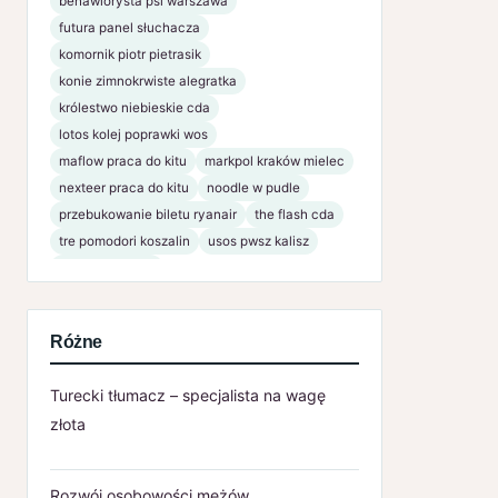
behawiorysta psi warszawa
futura panel słuchacza
komornik piotr pietrasik
konie zimnokrwiste alegratka
królestwo niebieskie cda
lotos kolej poprawki wos
maflow praca do kitu
markpol kraków mielec
nexteer praca do kitu
noodle w pudle
przebukowanie biletu ryanair
the flash cda
tre pomodori koszalin
usos pwsz kalisz
www bsnaklo pl
Różne
Turecki tłumacz – specjalista na wagę
złota
Rozwój osobowości mężów