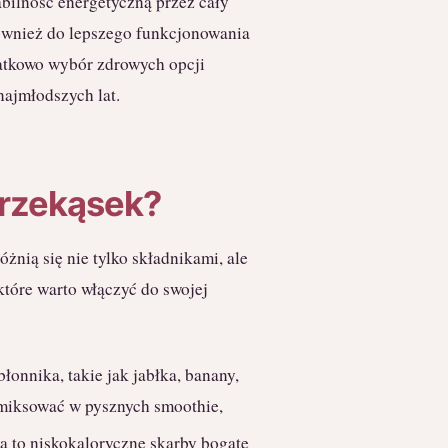
tabilność energetyczną przez cały
ównież do lepszego funkcjonowania
atkowo wybór zdrowych opcji
ajmłodszych lat.
przekąsek?
żnią się nie tylko składnikami, ale
tóre warto włączyć do swojej
łonnika, takie jak jabłka, banany,
miksować w pysznych smoothie,
a to niskokaloryczne skarby bogate