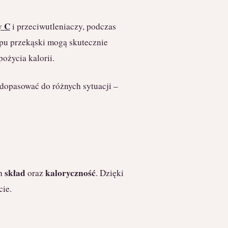
y C
i przeciwutleniaczy, podczas
ypu przekąski mogą skutecznie
ożycia kalorii.
dopasować do różnych sytuacji –
skład
kaloryczność
ch
oraz
. Dzięki
cie.