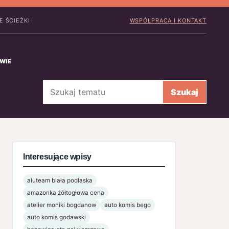
 ŚCIEŻKI
WSPÓŁPRACA I KONTAKT
WIE
Szukaj
Szukaj
Interesujące wpisy
aluteam biała podlaska
amazonka żółtogłowa cena
atelier moniki bogdanow
auto komis bego
auto komis godawski