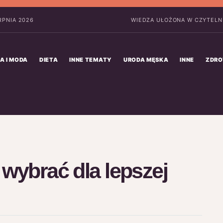
ERPNIA 2026
WIEDZA UŁOŻONA W CZYTELNE
A I MODA
DIETA
INNE TEMATY
URODA MĘSKA
INNE
ZDRO
 wybrać dla lepszej