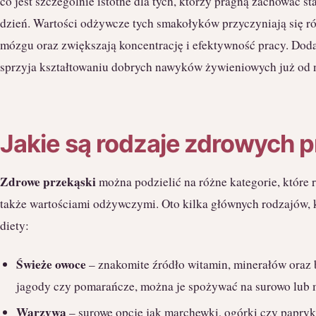
co jest szczególnie istotne dla tych, którzy pragną zachować s
dzień. Wartości odżywcze tych smakołyków przyczyniają się r
mózgu oraz zwiększają koncentrację i efektywność pracy. Dod
sprzyja kształtowaniu dobrych nawyków żywieniowych już od n
Jakie są rodzaje zdrowych 
Zdrowe przekąski
można podzielić na różne kategorie, które ró
także wartościami odżywczymi. Oto kilka głównych rodzajów, k
diety:
Świeże owoce
– znakomite źródło witamin, minerałów oraz b
jagody czy pomarańcze, można je spożywać na surowo lub 
Warzywa
– surowe opcje jak marchewki, ogórki czy papryk