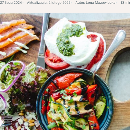
27 lipca 2024
Aktualizacja:
2 lutego 2025
Autor:
Lena Mazowiecka
13 mi