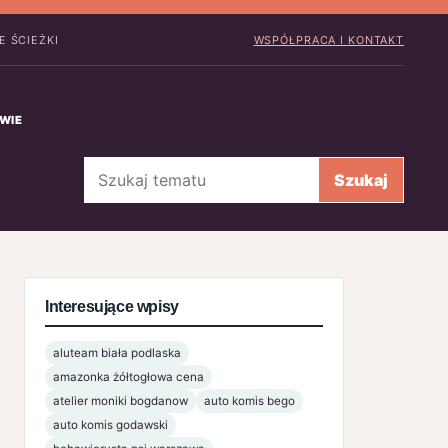
 ŚCIEŻKI
WSPÓŁPRACA I KONTAKT
WIE
Szukaj
Szukaj
Interesujące wpisy
aluteam biała podlaska
amazonka żółtogłowa cena
atelier moniki bogdanow
auto komis bego
auto komis godawski