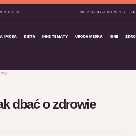
ERPNIA 2026
WIEDZA UŁOŻONA W CZYTELNE
A I MODA
DIETA
INNE TEMATY
URODA MĘSKA
INNE
ZDRO
kóry?
jak dbać o zdrowie