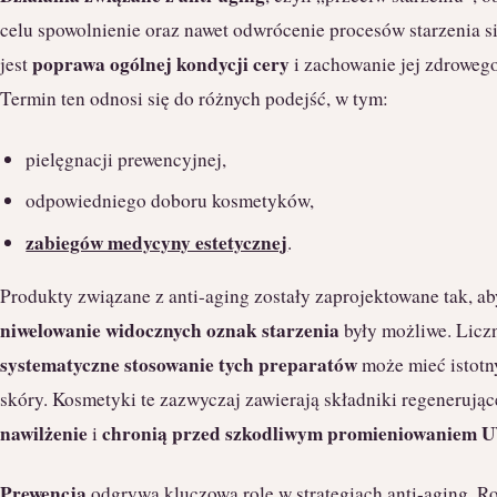
celu spowolnienie oraz nawet odwrócenie procesów starzenia s
poprawa ogólnej kondycji cery
jest
i zachowanie jej zdrowego
Termin ten odnosi się do różnych podejść, w tym:
pielęgnacji prewencyjnej,
odpowiedniego doboru kosmetyków,
zabiegów medycyny estetycznej
.
Produkty związane z anti-aging zostały zaprojektowane tak, a
niwelowanie widocznych oznak starzenia
były możliwe. Licz
systematyczne stosowanie tych preparatów
może mieć istotn
skóry. Kosmetyki te zazwyczaj zawierają składniki regenerując
nawilżenie
chronią przed szkodliwym promieniowaniem 
i
Prewencja
odgrywa kluczową rolę w strategiach anti-aging. R