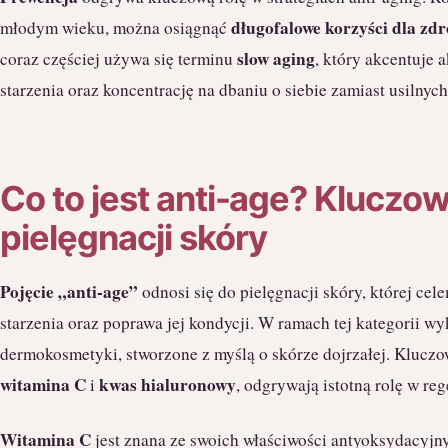
długofalowe korzyści dla zdr
młodym wieku, można osiągnąć
slow aging
coraz częściej używa się terminu
, który akcentuje 
starzenia oraz koncentrację na dbaniu o siebie zamiast usilnyc
Co to jest anti-age? Kluczow
pielęgnacji skóry
Pojęcie „anti-age”
odnosi się do pielęgnacji skóry, której cel
starzenia oraz poprawa jej kondycji. W ramach tej kategorii w
dermokosmetyki, stworzone z myślą o skórze dojrzałej. Kluczow
witamina C
kwas hialuronowy
i
, odgrywają istotną rolę w reg
Witamina C
jest znana ze swoich właściwości antyoksydacyjn