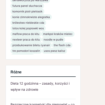
behawiorysta psi warszawa
futura panel słuchacza
komornik piotr pietrasik
konie zimnokrwiste alegratka
królestwo niebieskie cda
lotos kolej poprawki wos
maflow praca do kitu
markpol kraków mielec
nexteer praca do kitu
noodle w pudle
przebukowanie biletu ryanair
the flash cda
tre pomodori koszalin
usos pwsz kalisz
www bsnaklo pl
Różne
Dieta 12 godzinna – zasady, korzyści i
wpływ na zdrowie
Bezpieczne kosmetyki dla niemowląt – co