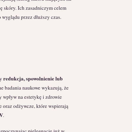
ię skóry. Ich zasadniczym celem
 wyglądu przez dłuższy czas.
redukcja, spowolnienie lub
by
ne badania naukowe wykazują, że
y wpływ na estetykę i zdrowie
e oraz odżywcze, które wspierają
UV
.
ozpoczynając pielęgnację już w