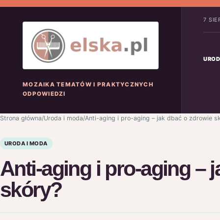
7 SI
UROD
MOZAIKA TEMATÓW I PRAKTYCZNYCH
ODPOWIEDZI
Strona główna
/
Uroda i moda
/
Anti-aging i pro-aging – jak dbać o zdrowie s
URODA I MODA
Anti-aging i pro-aging – 
skóry?