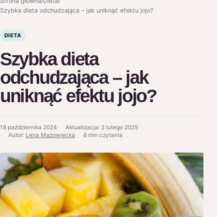
Strona główna
/
Dieta
/
Szybka dieta odchudzająca – jak uniknąć efektu jojo?
DIETA
Szybka dieta
odchudzająca – jak
uniknąć efektu jojo?
18 października 2024
Aktualizacja:
2 lutego 2025
Autor:
Lena Mazowiecka
6 min czytania