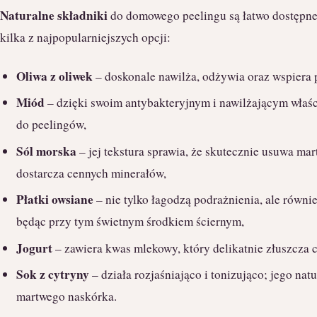
Naturalne składniki
do domowego peelingu są łatwo dostępne 
kilka z najpopularniejszych opcji:
Oliwa z oliwek
– doskonale nawilża, odżywia oraz wspiera p
Miód
– dzięki swoim antybakteryjnym i nawilżającym właśc
do peelingów,
Sól morska
– jej tekstura sprawia, że skutecznie usuwa ma
dostarcza cennych minerałów,
Płatki owsiane
– nie tylko łagodzą podrażnienia, ale równi
będąc przy tym świetnym środkiem ściernym,
Jogurt
– zawiera kwas mlekowy, który delikatnie złuszcza c
Sok z cytryny
– działa rozjaśniająco i tonizująco; jego n
martwego naskórka.