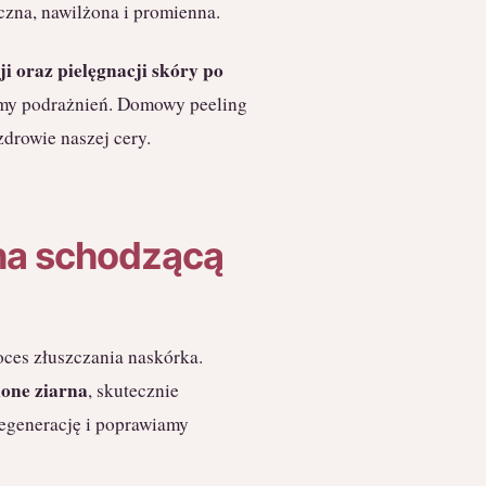
yczna, nawilżona i promienna.
i oraz pielęgnacji skóry po
iemy podrażnień. Domowy peeling
zdrowie naszej cery.
na schodzącą
oces złuszczania naskórka.
lone ziarna
, skutecznie
egenerację i poprawiamy