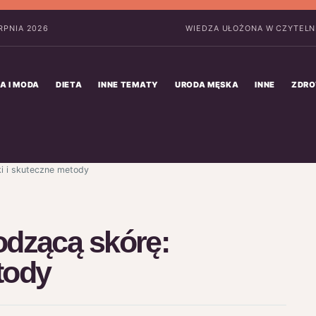
ERPNIA 2026
WIEDZA UŁOŻONA W CZYTELN
A I MODA
DIETA
INNE TEMATY
URODA MĘSKA
INNE
ZDRO
i i skuteczne metody
dzącą skórę:
tody