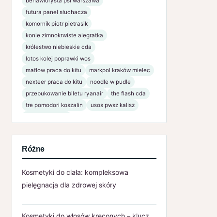
behawiorysta psi warszawa
futura panel słuchacza
komornik piotr pietrasik
konie zimnokrwiste alegratka
królestwo niebieskie cda
lotos kolej poprawki wos
maflow praca do kitu
markpol kraków mielec
nexteer praca do kitu
noodle w pudle
przebukowanie biletu ryanair
the flash cda
tre pomodori koszalin
usos pwsz kalisz
www bsnaklo pl
Różne
Kosmetyki do ciała: kompleksowa
pielęgnacja dla zdrowej skóry
Kosmetyki do włosów kręconych – klucz