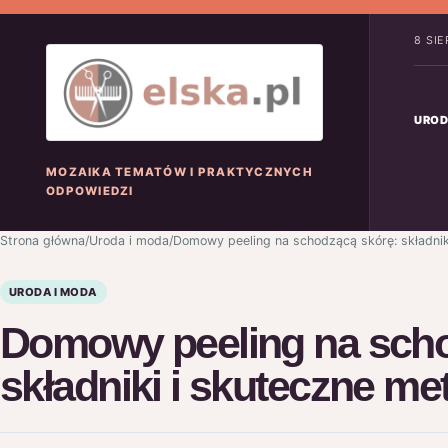
8 SI
UROD
MOZAIKA TEMATÓW I PRAKTYCZNYCH
ODPOWIEDZI
Strona główna
/
Uroda i moda
/
Domowy peeling na schodzącą skórę: składnik
URODA I MODA
Domowy peeling na scho
składniki i skuteczne me