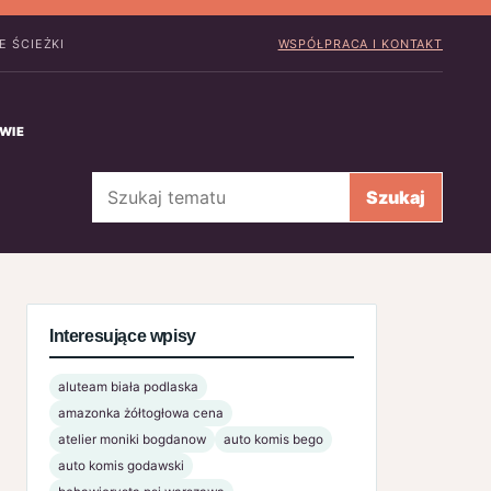
E ŚCIEŻKI
WSPÓŁPRACA I KONTAKT
WIE
Szukaj
Szukaj
Interesujące wpisy
aluteam biała podlaska
amazonka żółtogłowa cena
atelier moniki bogdanow
auto komis bego
auto komis godawski