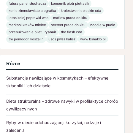
futura panel słuchacza
komornik piotr pietrasik
konie zimnokrwiste alegratka
królestwo niebieskie cda
lotos kolej poprawki wos
maflow praca do kitu
markpol kraków mielec
nexteer praca do kitu
noodle w pudle
przebukowanie biletu ryanair
the flash cda
tre pomodori koszalin
usos pwsz kalisz
www bsnaklo pl
Różne
Substancje nawilżające w kosmetykach – efektywne
składniki i ich działanie
Dieta strukturalna – zdrowe nawyki w profilaktyce chorób
cywilizacyjnych
Ryby w diecie odchudzającej: korzyści, rodzaje i
zalecenia