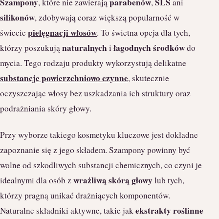
Szampony
parabenów
SLS
, które nie zawierają
,
ani
silikonów
, zdobywają coraz większą popularność w
pielęgnacji włosów
świecie
. To świetna opcja dla tych,
naturalnych
łagodnych środków
którzy poszukują
i
do
mycia. Tego rodzaju produkty wykorzystują delikatne
substancje powierzchniowo czynne
, skutecznie
oczyszczając włosy bez uszkadzania ich struktury oraz
podrażniania skóry głowy.
Przy wyborze takiego kosmetyku kluczowe jest dokładne
zapoznanie się z jego składem. Szampony powinny być
wolne od szkodliwych substancji chemicznych, co czyni je
wrażliwą skórą głowy
idealnymi dla osób z
lub tych,
którzy pragną unikać drażniących komponentów.
ekstrakty roślinne
Naturalne składniki aktywne, takie jak