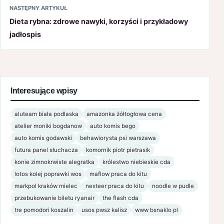
NASTĘPNY ARTYKUŁ
Dieta rybna: zdrowe nawyki, korzyści i przykładowy
jadłospis
Interesujące wpisy
aluteam biała podlaska
amazonka żółtogłowa cena
atelier moniki bogdanow
auto komis bego
auto komis godawski
behawiorysta psi warszawa
futura panel słuchacza
komornik piotr pietrasik
konie zimnokrwiste alegratka
królestwo niebieskie cda
lotos kolej poprawki wos
maflow praca do kitu
markpol kraków mielec
nexteer praca do kitu
noodle w pudle
przebukowanie biletu ryanair
the flash cda
tre pomodori koszalin
usos pwsz kalisz
www bsnaklo pl