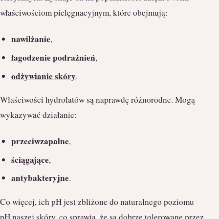
właściwościom pielęgnacyjnym, które obejmują:
nawilżanie
,
łagodzenie podrażnień
,
odżywianie skóry
.
Właściwości hydrolatów są naprawdę różnorodne. Mogą
wykazywać działanie:
przeciwzapalne
,
ściągające
,
antybakteryjne
.
Co więcej, ich pH jest zbliżone do naturalnego poziomu
pH naszej skóry, co sprawia, że są dobrze tolerowane przez