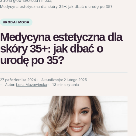
Strona główna
/
Uroda i moda
/
Medycyna estetyczna dla skóry 35+: jak dbać o urodę po 35?
URODA I MODA
Medycyna estetyczna dla
skóry 35+: jak dbać o
urodę po 35?
27 października 2024
Aktualizacja:
2 lutego 2025
Autor:
Lena Mazowiecka
13 min czytania