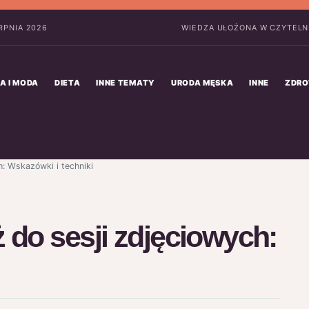
ERPNIA 2026
WIEDZA UŁOŻONA W CZYTELN
A I MODA
DIETA
INNE TEMATY
URODA MĘSKA
INNE
ZDRO
: Wskazówki i techniki
 do sesji zdjęciowych: