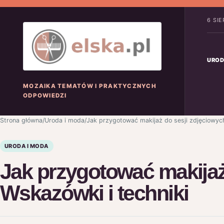
6 SI
UROD
MOZAIKA TEMATÓW I PRAKTYCZNYCH
ODPOWIEDZI
Strona główna
/
Uroda i moda
/
Jak przygotować makijaż do sesji zdjęciowych
URODA I MODA
Jak przygotować makijaż
Wskazówki i techniki