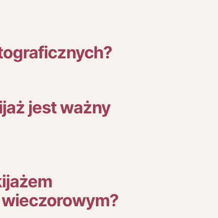
otograficznych?
jaż jest ważny
kijażem
m wieczorowym?