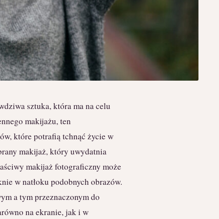
awdziwa sztuka, która ma na celu
ennego makijażu, ten
ów, które potrafią tchnąć życie w
brany makijaż, który uwydatnia
aściwy makijaż fotograficzny może
iknie w natłoku podobnych obrazów.
wym a tym przeznaczonym do
arówno na ekranie, jak i w