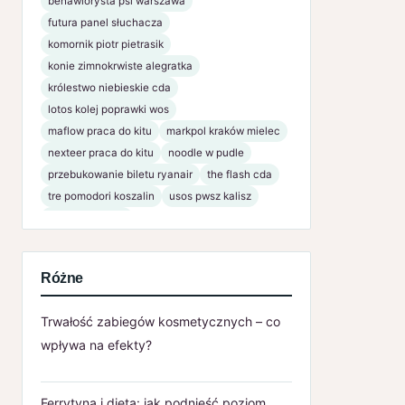
behawiorysta psi warszawa
futura panel słuchacza
komornik piotr pietrasik
konie zimnokrwiste alegratka
królestwo niebieskie cda
lotos kolej poprawki wos
maflow praca do kitu
markpol kraków mielec
nexteer praca do kitu
noodle w pudle
przebukowanie biletu ryanair
the flash cda
tre pomodori koszalin
usos pwsz kalisz
www bsnaklo pl
Różne
Trwałość zabiegów kosmetycznych – co
wpływa na efekty?
Ferrytyna i dieta: jak podnieść poziom