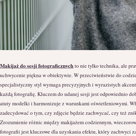
Makijaż do sesji fotograficznych
to nie tylko technika, ale pr
uchwycenie piękna w obiektywie. W przeciwieństwie do codzi
specjalistyczny styl wymaga precyzyjnych i wyrazistych akcent
każdą fotografię. Kluczem do udanej sesji jest odpowiednio do
atuty modelki i harmonizuje z warunkami oświetleniowymi. Wł
zadecydować o tym, czy zdjęcie będzie zachwycać, czy też zn
Zrozumienie różnic między makijażem codziennym, wieczoro
fotografii jest kluczowe dla uzyskania efektu, który zachwyci z