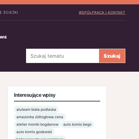
E ŚCIEŻKI
WSPÓŁPRACA I KONTAKT
WIE
Szukaj
Szukaj
Interesujące wpisy
aluteam biała podlaska
amazonka żółtogłowa cena
atelier moniki bogdanow
auto komis bego
auto komis godawski