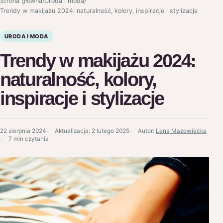
Strona główna
/
Uroda i moda
/
Trendy w makijażu 2024: naturalność, kolory, inspiracje i stylizacje
URODA I MODA
Trendy w makijażu 2024:
naturalność, kolory,
inspiracje i stylizacje
22 sierpnia 2024
Aktualizacja:
2 lutego 2025
Autor:
Lena Mazowiecka
7 min czytania