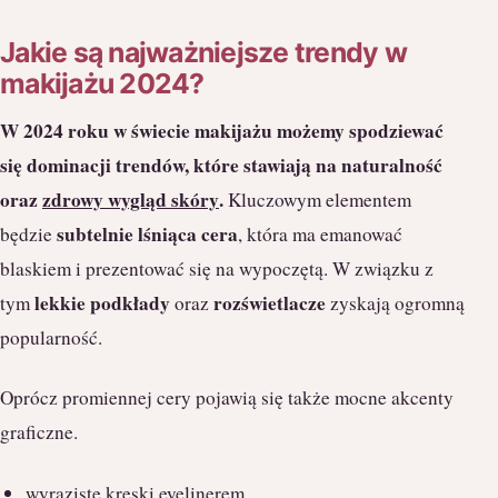
Jakie są najważniejsze trendy w
makijażu 2024?
W 2024 roku w świecie makijażu możemy spodziewać
się dominacji trendów, które stawiają na naturalność
oraz
zdrowy wygląd skóry
.
Kluczowym elementem
subtelnie lśniąca cera
będzie
, która ma emanować
blaskiem i prezentować się na wypoczętą. W związku z
lekkie podkłady
rozświetlacze
tym
oraz
zyskają ogromną
popularność.
Oprócz promiennej cery pojawią się także mocne akcenty
graficzne.
wyraziste kreski eyelinerem,