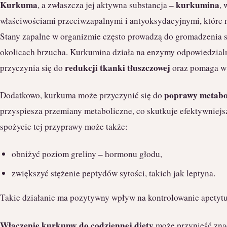
Kurkuma
kurkumina
, a zwłaszcza jej aktywna substancja –
, 
właściwościami przeciwzapalnymi i antyoksydacyjnymi, które
Stany zapalne w organizmie często prowadzą do gromadzenia 
okolicach brzucha. Kurkumina działa na enzymy odpowiedzialn
redukcji tkanki tłuszczowej
przyczynia się do
oraz pomaga w 
poprawy metabo
Dodatkowo, kurkuma może przyczynić się do
przyspiesza przemiany metaboliczne, co skutkuje efektywniejs
spożycie tej przyprawy może także:
obniżyć poziom greliny – hormonu głodu,
zwiększyć stężenie peptydów sytości, takich jak leptyna.
Takie działanie ma pozytywny wpływ na kontrolowanie apetytu 
Włączenie kurkumy do codziennej diety
może przynieść znac