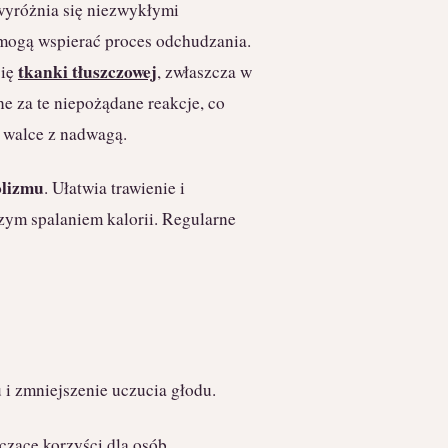
wyróżnia się niezwykłymi
 mogą wspierać proces odchudzania.
tkanki tłuszczowej
się
, zwłaszcza w
e za te niepożądane reakcje, co
walce z nadwagą.
lizmu
. Ułatwia trawienie i
zym spalaniem kalorii. Regularne
i zmniejszenie uczucia głodu.
zące korzyści dla osób