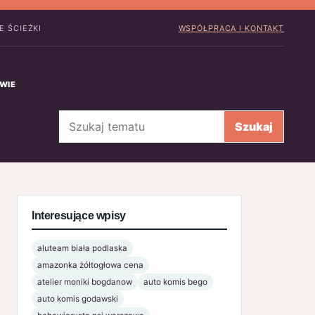
E ŚCIEŻKI
WSPÓŁPRACA I KONTAKT
WIE
Szukaj
Szukaj
Interesujące wpisy
aluteam biała podlaska
amazonka żółtogłowa cena
atelier moniki bogdanow
auto komis bego
auto komis godawski