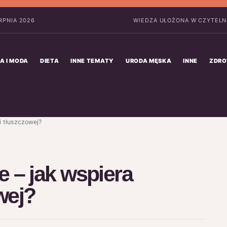
ERPNIA 2026
WIEDZA UŁOŻONA W CZYTELN
A I MODA
DIETA
INNE TEMATY
URODA MĘSKA
INNE
ZDRO
i tłuszczowej?
 – jak wspiera
wej?