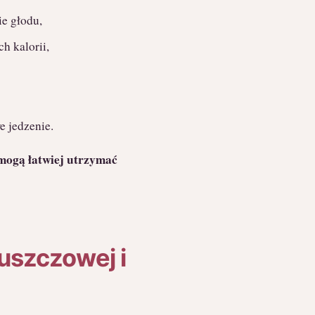
e głodu,
ch kalorii,
e jedzenie.
mogą łatwiej utrzymać
łuszczowej i