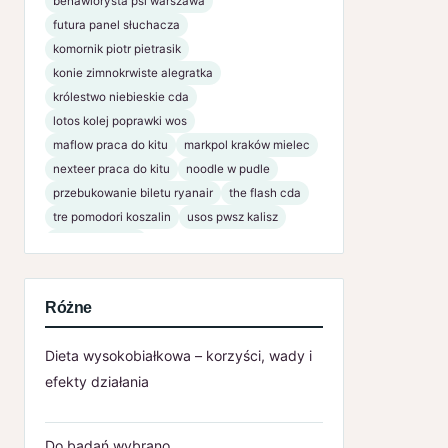
behawiorysta psi warszawa
futura panel słuchacza
komornik piotr pietrasik
konie zimnokrwiste alegratka
królestwo niebieskie cda
lotos kolej poprawki wos
maflow praca do kitu
markpol kraków mielec
nexteer praca do kitu
noodle w pudle
przebukowanie biletu ryanair
the flash cda
tre pomodori koszalin
usos pwsz kalisz
www bsnaklo pl
Różne
Dieta wysokobiałkowa – korzyści, wady i
efekty działania
Do badań wybrano