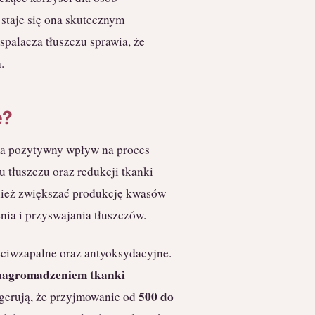
staje się ona skutecznym
spalacza tłuszczu sprawia, że
.
e?
ma pozytywny wpływ na proces
u tłuszczu oraz redukcji tkanki
nież zwiększać produkcję kwasów
nia i przyswajania tłuszczów.
eciwzapalne oraz antyoksydacyjne.
 nagromadzeniem tkanki
500 do
gerują, że przyjmowanie od