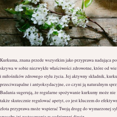
Kurkuma, znana przede wszystkim jako przyprawa nadająca pot
skrywa w sobie niezwykłe właściwości zdrowotne, które od w
i miłośników zdrowego stylu życia. Jej aktywny składnik, kurk
przeciwzapalne i antyoksydacyjne, co czyni ją naturalnym sp
Badania sugerują, że regularne spożywanie kurkumy może nie t
także skutecznie regulować apetyt, co jest kluczem do efektyw
złota przyprawa może wspierać Twoją drogę do wymarzonej sylwe
sposoby jej zastosowania w codziennej diecie.