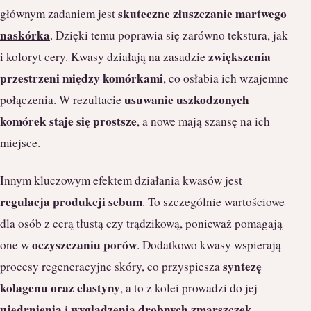
skuteczne
złuszczanie martwego
głównym zadaniem jest
naskórka
. Dzięki temu poprawia się zarówno tekstura, jak
zwiększenia
i koloryt cery. Kwasy działają na zasadzie
przestrzeni między komórkami
, co osłabia ich wzajemne
usuwanie uszkodzonych
połączenia. W rezultacie
komórek staje się prostsze
, a nowe mają szansę na ich
miejsce.
Innym kluczowym efektem działania kwasów jest
regulacja produkcji sebum
. To szczególnie wartościowe
dla osób z cerą tłustą czy trądzikową, ponieważ pomagają
oczyszczaniu porów
one w
. Dodatkowo kwasy wspierają
syntezę
procesy regeneracyjne skóry, co przyspiesza
kolagenu oraz elastyny
, a to z kolei prowadzi do jej
ujędrnienia
wygładzenia drobnych zmarszczek
i
.