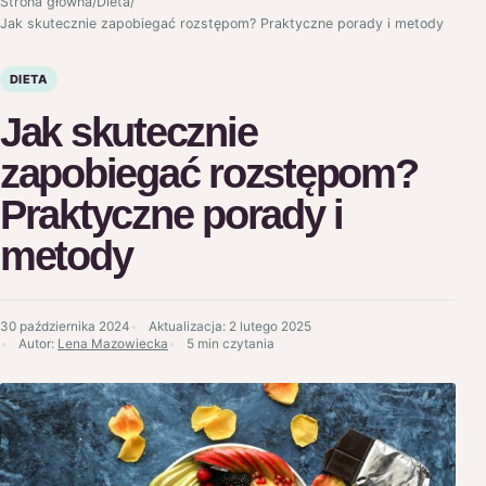
Strona główna
/
Dieta
/
Jak skutecznie zapobiegać rozstępom? Praktyczne porady i metody
DIETA
Jak skutecznie
zapobiegać rozstępom?
Praktyczne porady i
metody
30 października 2024
Aktualizacja:
2 lutego 2025
Autor:
Lena Mazowiecka
5 min czytania