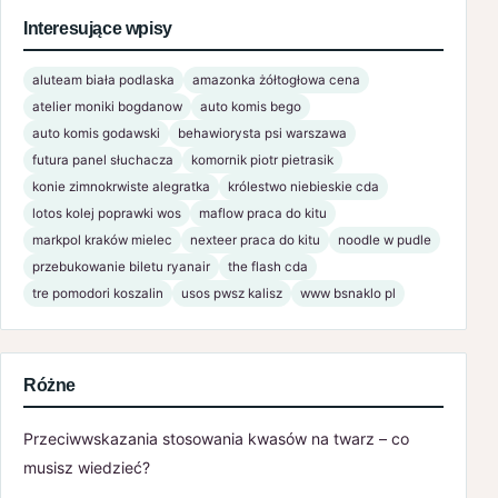
Interesujące wpisy
aluteam biała podlaska
amazonka żółtogłowa cena
atelier moniki bogdanow
auto komis bego
auto komis godawski
behawiorysta psi warszawa
futura panel słuchacza
komornik piotr pietrasik
konie zimnokrwiste alegratka
królestwo niebieskie cda
lotos kolej poprawki wos
maflow praca do kitu
markpol kraków mielec
nexteer praca do kitu
noodle w pudle
przebukowanie biletu ryanair
the flash cda
tre pomodori koszalin
usos pwsz kalisz
www bsnaklo pl
Różne
Przeciwwskazania stosowania kwasów na twarz – co
musisz wiedzieć?