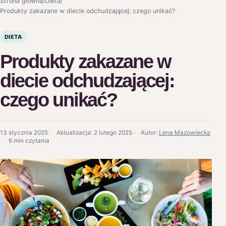
Strona główna
/
Dieta
/
Produkty zakazane w diecie odchudzającej: czego unikać?
DIETA
Produkty zakazane w
diecie odchudzającej:
czego unikać?
13 stycznia 2025
Aktualizacja:
2 lutego 2025
Autor:
Lena Mazowiecka
6 min czytania