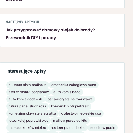
NASTĘPNY ARTYKUŁ
Jak przygotować domowy olejek do brody?
Przewodnik DIY i porady
Interesujące wpisy
aluteam biała podlaska
amazonka żółtogłowa cena
atelier moniki bogdanow
auto komis bego
auto komis godawski
behawiorysta psi warszawa
futura panel słuchacza
komornik piotr pietrasik
konie zimnokrwiste alegratka
królestwo niebieskie cda
lotos kolej poprawki wos
maflow praca do kitu
markpol kraków mielec
nexteer praca do kitu
noodle w pudle