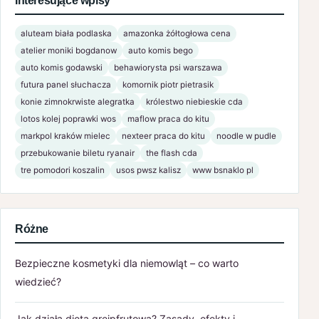
Interesujące wpisy
aluteam biała podlaska
amazonka żółtogłowa cena
atelier moniki bogdanow
auto komis bego
auto komis godawski
behawiorysta psi warszawa
futura panel słuchacza
komornik piotr pietrasik
konie zimnokrwiste alegratka
królestwo niebieskie cda
lotos kolej poprawki wos
maflow praca do kitu
markpol kraków mielec
nexteer praca do kitu
noodle w pudle
przebukowanie biletu ryanair
the flash cda
tre pomodori koszalin
usos pwsz kalisz
www bsnaklo pl
Różne
Bezpieczne kosmetyki dla niemowląt – co warto
wiedzieć?
Jak działa dieta grejpfrutowa? Zasady, efekty i