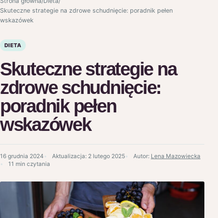
Strona główna
/
Dieta
/
Skuteczne strategie na zdrowe schudnięcie: poradnik pełen
wskazówek
DIETA
Skuteczne strategie na
zdrowe schudnięcie:
poradnik pełen
wskazówek
16 grudnia 2024
Aktualizacja:
2 lutego 2025
Autor:
Lena Mazowiecka
11 min czytania