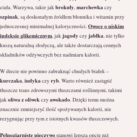
brokuły
marchewka
ciała. Warzywa, takie jak
,
czy
szpinak
, są doskonałym źródłem błonnika i witamin przy
Owoce o niskim
jednoczesnej minimalnej kaloryczności.
indeksie glikemicznym
jagody
jabłka
, jak
czy
, nie tylko
kuszą naturalną słodyczą, ale także dostarczają cennych
składników odżywczych bez nadmiaru kalorii.
W diecie nie powinno zabraknąć chudych białek –
kurczaka
indyka
ryb
,
czy
. Warto również zastąpić
tłuszcze trans zdrowszymi tłuszczami roślinnymi, takimi
oliwa z oliwek
awokado
jak
czy
. Dzięki temu można
znacznie zmniejszyć ilość spożywanych kalorii, nie
rezygnując przy tym z istotnych kwasów tłuszczowych.
Pełnoziarniste pieczywo
stanowi lepszą opcję niż