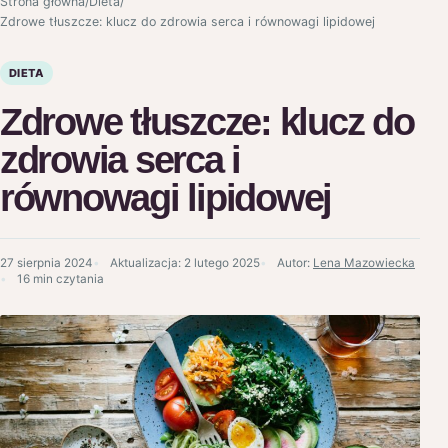
Strona główna
/
Dieta
/
Zdrowe tłuszcze: klucz do zdrowia serca i równowagi lipidowej
DIETA
Zdrowe tłuszcze: klucz do
zdrowia serca i
równowagi lipidowej
27 sierpnia 2024
Aktualizacja:
2 lutego 2025
Autor:
Lena Mazowiecka
16 min czytania