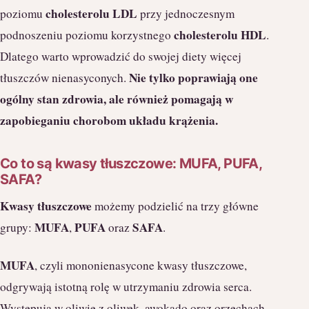
cholesterolu LDL
poziomu
przy jednoczesnym
cholesterolu HDL
podnoszeniu poziomu korzystnego
.
Dlatego warto wprowadzić do swojej diety więcej
Nie tylko poprawiają one
tłuszczów nienasyconych.
ogólny stan zdrowia, ale również pomagają w
zapobieganiu chorobom układu krążenia.
Co to są kwasy tłuszczowe: MUFA, PUFA,
SAFA?
Kwasy tłuszczowe
możemy podzielić na trzy główne
MUFA
PUFA
SAFA
grupy:
,
oraz
.
MUFA
, czyli mononienasycone kwasy tłuszczowe,
odgrywają istotną rolę w utrzymaniu zdrowia serca.
Występują w oliwie z oliwek, awokado oraz orzechach.