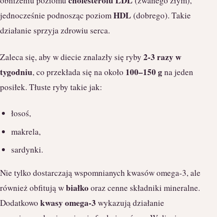
cholesterolu LDL
obniżeniu poziomu
(zwanego złym),
HDL
jednocześnie podnosząc poziom
(dobrego). Takie
działanie sprzyja zdrowiu serca.
2-3 razy w
Zaleca się, aby w diecie znalazły się ryby
tygodniu
100–150 g
, co przekłada się na około
na jeden
posiłek. Tłuste ryby takie jak:
łosoś,
makrela,
sardynki.
Nie tylko dostarczają wspomnianych kwasów omega-3, ale
białko
również obfitują w
oraz cenne składniki mineralne.
kwasy omega-3
Dodatkowo
wykazują działanie