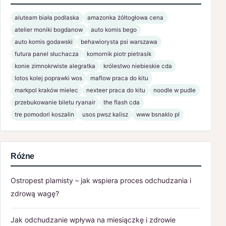
aluteam biała podlaska
amazonka żółtogłowa cena
atelier moniki bogdanow
auto komis bego
auto komis godawski
behawiorysta psi warszawa
futura panel słuchacza
komornik piotr pietrasik
konie zimnokrwiste alegratka
królestwo niebieskie cda
lotos kolej poprawki wos
maflow praca do kitu
markpol kraków mielec
nexteer praca do kitu
noodle w pudle
przebukowanie biletu ryanair
the flash cda
tre pomodori koszalin
usos pwsz kalisz
www bsnaklo pl
Różne
Ostropest plamisty – jak wspiera proces odchudzania i
zdrową wagę?
Jak odchudzanie wpływa na miesiączkę i zdrowie