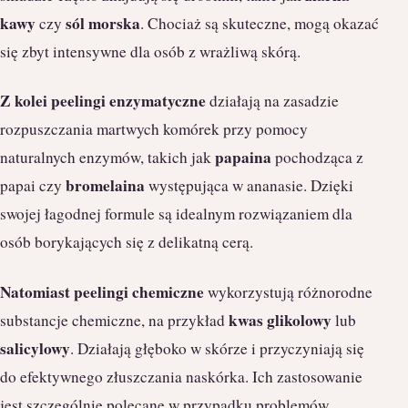
kawy
sól morska
czy
. Chociaż są skuteczne, mogą okazać
się zbyt intensywne dla osób z wrażliwą skórą.
Z kolei peelingi enzymatyczne
działają na zasadzie
rozpuszczania martwych komórek przy pomocy
papaina
naturalnych enzymów, takich jak
pochodząca z
bromelaina
papai czy
występująca w ananasie. Dzięki
swojej łagodnej formule są idealnym rozwiązaniem dla
osób borykających się z delikatną cerą.
Natomiast peelingi chemiczne
wykorzystują różnorodne
kwas glikolowy
substancje chemiczne, na przykład
lub
salicylowy
. Działają głęboko w skórze i przyczyniają się
do efektywnego złuszczania naskórka. Ich zastosowanie
jest szczególnie polecane w przypadku problemów