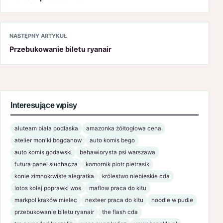
NASTĘPNY ARTYKUŁ
Przebukowanie biletu ryanair
Interesujące wpisy
aluteam biała podlaska
amazonka żółtogłowa cena
atelier moniki bogdanow
auto komis bego
auto komis godawski
behawiorysta psi warszawa
futura panel słuchacza
komornik piotr pietrasik
konie zimnokrwiste alegratka
królestwo niebieskie cda
lotos kolej poprawki wos
maflow praca do kitu
markpol kraków mielec
nexteer praca do kitu
noodle w pudle
przebukowanie biletu ryanair
the flash cda