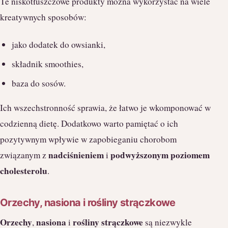
Te niskotłuszczowe produkty można wykorzystać na wiele
kreatywnych sposobów:
jako dodatek do owsianki,
składnik smoothies,
baza do sosów.
Ich wszechstronność sprawia, że łatwo je wkomponować w
codzienną dietę. Dodatkowo warto pamiętać o ich
pozytywnym wpływie w zapobieganiu chorobom
nadciśnieniem
podwyższonym poziomem
związanym z
i
cholesterolu
.
Orzechy, nasiona i rośliny strączkowe
Orzechy
nasiona
rośliny strączkowe
,
i
są niezwykle