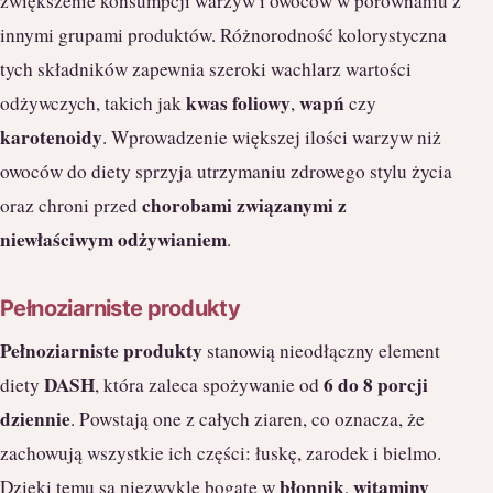
zwiększenie konsumpcji warzyw i owoców w porównaniu z
innymi grupami produktów. Różnorodność kolorystyczna
tych składników zapewnia szeroki wachlarz wartości
kwas foliowy
wapń
odżywczych, takich jak
,
czy
karotenoidy
. Wprowadzenie większej ilości warzyw niż
owoców do diety sprzyja utrzymaniu zdrowego stylu życia
chorobami związanymi z
oraz chroni przed
niewłaściwym odżywianiem
.
Pełnoziarniste produkty
Pełnoziarniste produkty
stanowią nieodłączny element
DASH
6 do 8 porcji
diety
, która zaleca spożywanie od
dziennie
. Powstają one z całych ziaren, co oznacza, że
zachowują wszystkie ich części: łuskę, zarodek i bielmo.
błonnik
witaminy
Dzięki temu są niezwykle bogate w
,