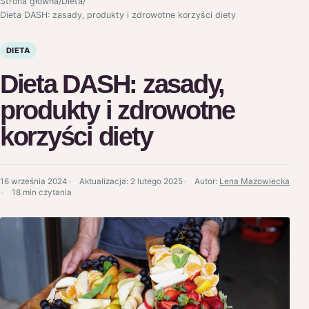
Strona główna
/
Dieta
/
Dieta DASH: zasady, produkty i zdrowotne korzyści diety
DIETA
Dieta DASH: zasady,
produkty i zdrowotne
korzyści diety
16 września 2024
Aktualizacja:
2 lutego 2025
Autor:
Lena Mazowiecka
18 min czytania