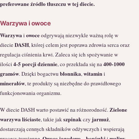
preferowane źródło tłuszczu w tej diecie.
Warzywa i owoce
Warzywa
owoce
i
odgrywają niezwykle ważną rolę w
DASH
diecie
, której celem jest poprawa zdrowia serca oraz
regulacja ciśnienia krwi. Zaleca się ich spożywanie w
4-5 porcji dziennie
400-1000
ilości
, co przekłada się na
gramów
błonnika
witamin
. Dzięki bogactwu
,
i
minerałów
, te produkty są niezbędne do prawidłowego
funkcjonowania organizmu.
Zielone
W diecie DASH warto postawić na różnorodność.
warzywa liściaste
szpinak
jarmuż
, takie jak
czy
,
dostarczają cennych składników odżywczych i wspierają
Owoce jagodowe
borówki
maliny
procesy trawienne.
–
i
–