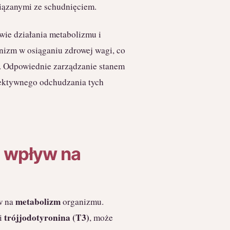
iązanymi ze schudnięciem.
ie działania metabolizmu i
nizm w osiąganiu zdrowej wagi, co
cą. Odpowiednie zarządzanie stanem
efektywnego odchudzania tych
j wpływ na
metabolizm
yw na
organizmu.
trójjodotyronina (T3)
i
, może