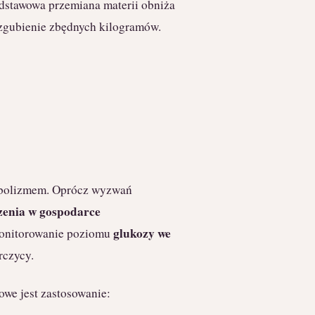
odstawowa przemiana materii obniża
a zgubienie zbędnych kilogramów.
tabolizmem. Oprócz wyzwań
zenia w gospodarce
glukozy we
monitorowanie poziomu
rczycy.
we jest zastosowanie: