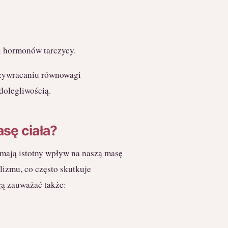
i hormonów tarczycy.
rzywracaniu równowagi
dolegliwością.
sę ciała?
 mają istotny wpływ na naszą masę
izmu, co często skutkuje
gą zauważać także: