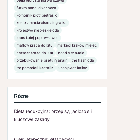
behawiorysta psi warszawa
futura panel słuchacza
komornik piotr pietrasik
konie zimnokrwiste alegratka
królestwo niebieskie cda
lotos kolej poprawki wos
maflow praca do kitu
markpol kraków mielec
nexteer praca do kitu
noodle w pudle
przebukowanie biletu ryanair
the flash cda
tre pomodori koszalin
usos pwsz kalisz
www bsnaklo pl
Różne
Dieta redukcyjna: przepisy, jadłospis i
kluczowe zasady
Olejki eteryczne: właściwości,