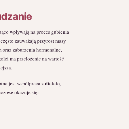
udzanie
cząco wpływają na proces gubienia
 często zauważają przyrost masy
zm oraz zaburzenia hormonalne,
 kolei ma przełożenie na wartość
iejsza.
dietetą
otna jest współpraca z
,
czowe okazuje się: