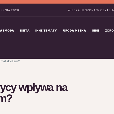
IERPNIA 2026
WIEDZA UŁOŻONA W CZYTELN
A I MODA
DIETA
INNE TEMATY
URODA MĘSKA
INNE
ZDRO
 metabolizm?
zycy wpływa na
zm?