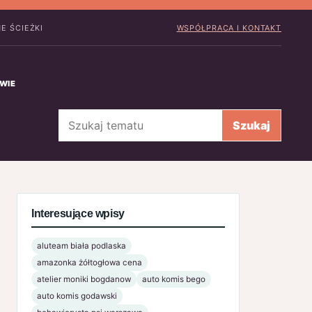
E ŚCIEŻKI
WSPÓŁPRACA I KONTAKT
WIE
Szukaj
Szukaj
Interesujące wpisy
aluteam biała podlaska
amazonka żółtogłowa cena
atelier moniki bogdanow
auto komis bego
auto komis godawski