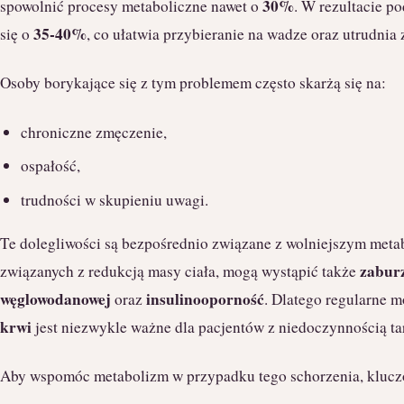
30%
spowolnić procesy metaboliczne nawet o
. W rezultacie p
35-40%
się o
, co ułatwia przybieranie na wadze oraz utrudni
Osoby borykające się z tym problemem często skarżą się na:
chroniczne zmęczenie,
ospałość,
trudności w skupieniu uwagi.
Te dolegliwości są bezpośrednio związane z wolniejszym me
zabur
związanych z redukcją masy ciała, mogą wystąpić także
węglowodanowej
insulinooporność
oraz
. Dlatego regularne 
krwi
jest niezwykle ważne dla pacjentów z niedoczynnością ta
Aby wspomóc metabolizm w przypadku tego schorzenia, kluczo