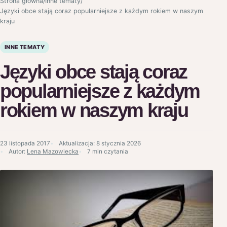
Strona główna
/
Inne tematy
/
Języki obce stają coraz popularniejsze z każdym rokiem w naszym
kraju
INNE TEMATY
Języki obce stają coraz
popularniejsze z każdym
rokiem w naszym kraju
23 listopada 2017
Aktualizacja:
8 stycznia 2026
Autor:
Lena Mazowiecka
7 min czytania