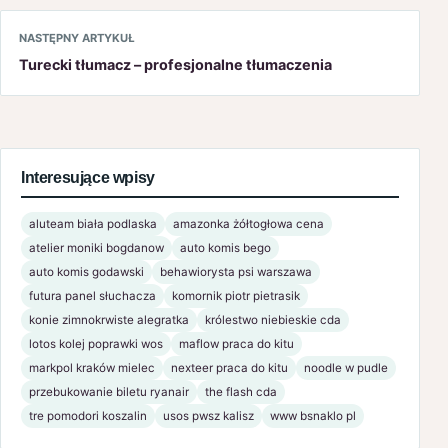
NASTĘPNY ARTYKUŁ
Turecki tłumacz – profesjonalne tłumaczenia
Interesujące wpisy
aluteam biała podlaska
amazonka żółtogłowa cena
atelier moniki bogdanow
auto komis bego
auto komis godawski
behawiorysta psi warszawa
futura panel słuchacza
komornik piotr pietrasik
konie zimnokrwiste alegratka
królestwo niebieskie cda
lotos kolej poprawki wos
maflow praca do kitu
markpol kraków mielec
nexteer praca do kitu
noodle w pudle
przebukowanie biletu ryanair
the flash cda
tre pomodori koszalin
usos pwsz kalisz
www bsnaklo pl