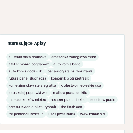
Interesujące wpisy
aluteam biała podlaska
amazonka żółtogłowa cena
atelier moniki bogdanow
auto komis bego
auto komis godawski
behawiorysta psi warszawa
futura panel słuchacza
komornik piotr pietrasik
konie zimnokrwiste alegratka
królestwo niebieskie cda
lotos kolej poprawki wos
maflow praca do kitu
markpol kraków mielec
nexteer praca do kitu
noodle w pudle
przebukowanie biletu ryanair
the flash cda
tre pomodori koszalin
usos pwsz kalisz
www bsnaklo pl