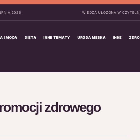
ERPNIA 2026
WIEDZA UŁOŻONA W CZYTELNE
A I MODA
DIETA
INNE TEMATY
URODA MĘSKA
INNE
ZDRO
promocji zdrowego