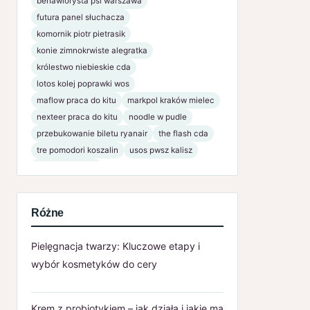
behawiorysta psi warszawa
futura panel słuchacza
komornik piotr pietrasik
konie zimnokrwiste alegratka
królestwo niebieskie cda
lotos kolej poprawki wos
maflow praca do kitu
markpol kraków mielec
nexteer praca do kitu
noodle w pudle
przebukowanie biletu ryanair
the flash cda
tre pomodori koszalin
usos pwsz kalisz
www bsnaklo pl
Różne
Pielęgnacja twarzy: Kluczowe etapy i
wybór kosmetyków do cery
Krem z probiotykiem – jak działa i jakie ma