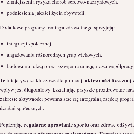
zmniejszenia ryzyka chorób sercowo-naczyniowych,
podniesienia jakości życia obywateli.
Dodatkowo programy treningu zdrowotnego sprzyjają:
integracji społecznej,
angażowaniu różnorodnych grup wiekowych,
budowaniu relacji oraz rozwijaniu umiejętności współpracy 
aktywności fizycznej
Te inicjatywy są kluczowe dla promocji
w
wpływ jest długofalowy, kształtując przyszłe prozdrowotne n
zakresie aktywności powinna stać się integralną częścią prog
działań społecznych.
regularne uprawianie sportu
Popierając
oraz zdrowe odżywia
zdrowszego społeczeństwa
się do stworzenia
. Korzyści z tego