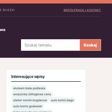
 ŚCIEŻKI
WSPÓŁPRACA I KONTAKT
WIE
Szukaj
Szukaj
Interesujące wpisy
aluteam biała podlaska
amazonka żółtogłowa cena
atelier moniki bogdanow
auto komis bego
auto komis godawski