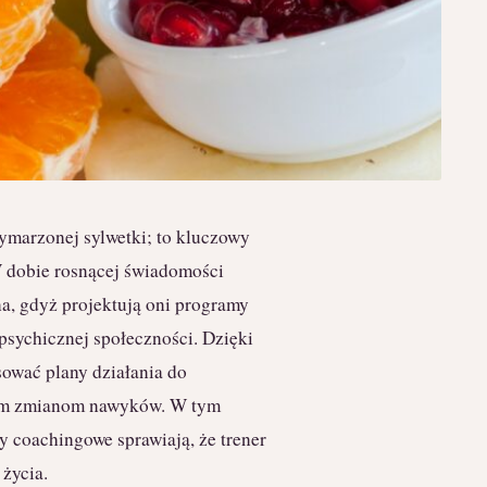
wymarzonej sylwetki; to kluczowy
W dobie rosnącej świadomości
tna, gdyż projektują oni programy
 psychicznej społeczności. Dzięki
sować plany działania do
szym zmianom nawyków. W tym
y coachingowe sprawiają, że trener
życia.