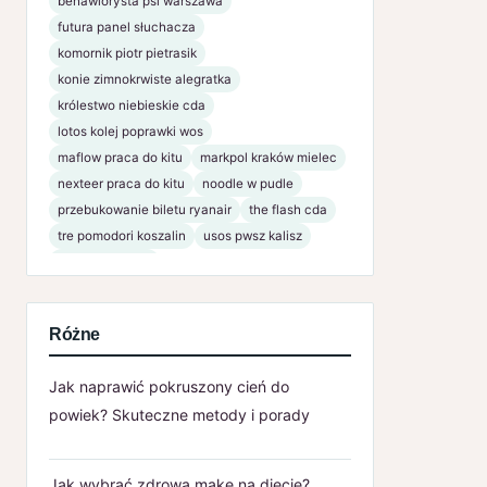
behawiorysta psi warszawa
futura panel słuchacza
komornik piotr pietrasik
konie zimnokrwiste alegratka
królestwo niebieskie cda
lotos kolej poprawki wos
maflow praca do kitu
markpol kraków mielec
nexteer praca do kitu
noodle w pudle
przebukowanie biletu ryanair
the flash cda
tre pomodori koszalin
usos pwsz kalisz
www bsnaklo pl
Różne
Jak naprawić pokruszony cień do
powiek? Skuteczne metody i porady
Jak wybrać zdrową mąkę na diecie?