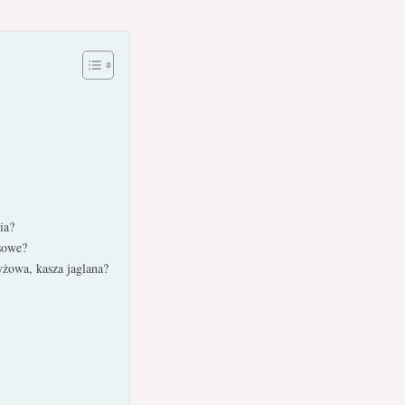
ia?
sowe?
yżowa, kasza jaglana?