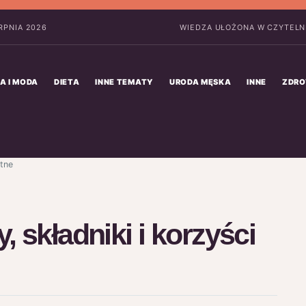
ERPNIA 2026
WIEDZA UŁOŻONA W CZYTELN
A I MODA
DIETA
INNE TEMATY
URODA MĘSKA
INNE
ZDRO
otne
 składniki i korzyści