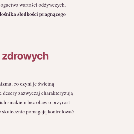
 bogactwo wartości odżywczych.
łośnika słodkości pragnącego
e zdrowych
izmu, co czyni je świetną
ie desery zazwyczaj charakteryzują
 ich smakiem bez obaw o przyrost
re skutecznie pomagają kontrolować