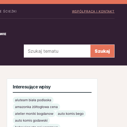
E ŚCIEŻKI
WSPÓŁPRACA I KONTAKT
WIE
Szukaj
Szukaj
Interesujące wpisy
aluteam biała podlaska
amazonka żółtogłowa cena
atelier moniki bogdanow
auto komis bego
auto komis godawski