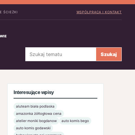
E ŚCIEŻKI
WSPÓŁPRACA I KONTAKT
WIE
Szukaj
Szukaj
Interesujące wpisy
aluteam biała podlaska
amazonka żółtogłowa cena
atelier moniki bogdanow
auto komis bego
auto komis godawski