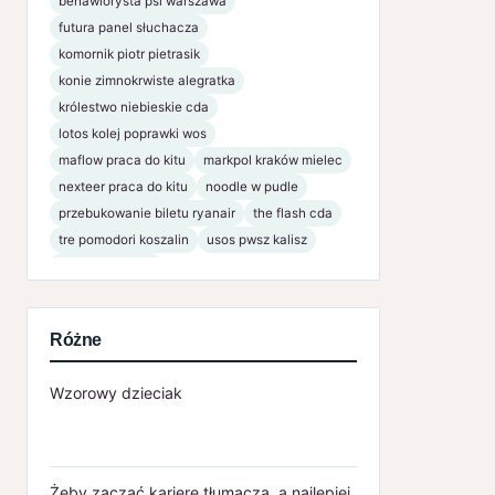
behawiorysta psi warszawa
futura panel słuchacza
komornik piotr pietrasik
konie zimnokrwiste alegratka
królestwo niebieskie cda
lotos kolej poprawki wos
maflow praca do kitu
markpol kraków mielec
nexteer praca do kitu
noodle w pudle
przebukowanie biletu ryanair
the flash cda
tre pomodori koszalin
usos pwsz kalisz
www bsnaklo pl
Różne
Wzorowy dzieciak
Żeby zacząć karierę tłumacza, a najlepiej