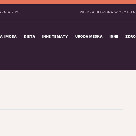
ERPNIA 2026
WIEDZA UŁOŻONA W CZYTELN
A I MODA
DIETA
INNE TEMATY
URODA MĘSKA
INNE
ZDRO