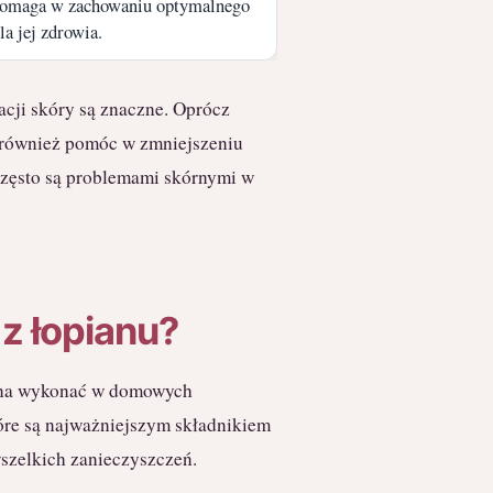
 pomaga w zachowaniu optymalnego
a jej zdrowia.
acji skóry są znaczne. Oprócz
 również pomóc w zmniejszeniu
często są problemami skórnymi w
z łopianu?
ożna wykonać w domowych
tóre są najważniejszym składnikiem
wszelkich zanieczyszczeń.