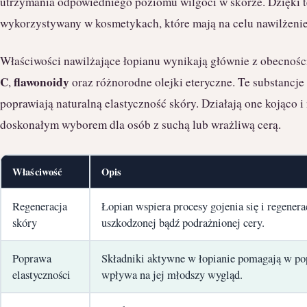
utrzymania odpowiedniego poziomu wilgoci w skórze. Dzięki te
wykorzystywany w kosmetykach, które mają na celu nawilżenie
Właściwości nawilżające łopianu wynikają głównie z obecnośc
C
flawonoidy
,
oraz różnorodne olejki eteryczne. Te substancje
poprawiają naturalną elastyczność skóry. Działają one kojąco i
doskonałym wyborem dla osób z suchą lub wrażliwą cerą.
Właściwość
Opis
Regeneracja
Łopian wspiera procesy gojenia się i regenerac
skóry
uszkodzonej bądź podrażnionej cery.
Poprawa
Składniki aktywne w łopianie pomagają w pop
elastyczności
wpływa na jej młodszy wygląd.