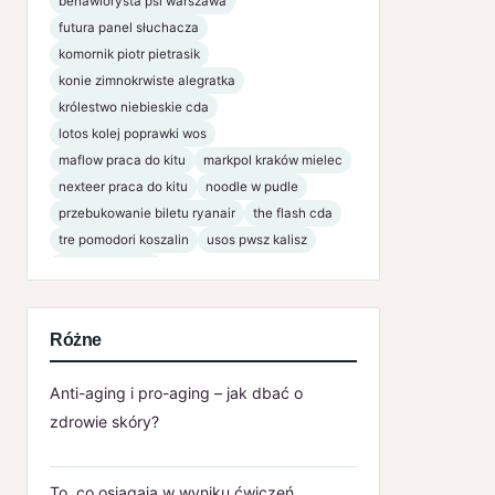
behawiorysta psi warszawa
futura panel słuchacza
komornik piotr pietrasik
konie zimnokrwiste alegratka
królestwo niebieskie cda
lotos kolej poprawki wos
maflow praca do kitu
markpol kraków mielec
nexteer praca do kitu
noodle w pudle
przebukowanie biletu ryanair
the flash cda
tre pomodori koszalin
usos pwsz kalisz
www bsnaklo pl
Różne
Anti-aging i pro-aging – jak dbać o
zdrowie skóry?
To, co osiągają w wyniku ćwiczeń