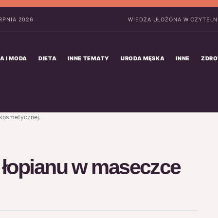
ERPNIA 2026
WIEDZA UŁOŻONA W CZYTELN
A I MODA
DIETA
INNE TEMATY
URODA MĘSKA
INNE
ZDRO
kosmetycznej.
i łopianu w maseczce