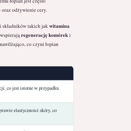
mu łopian jest często
 oraz odżywienie cery.
witamina
i składników takich jak
regenerację komórek
 wspierają
i
 nawilżająco, co czyni łopian
ji, co jest istotne w przypadku
rawie elastyczności skóry, co