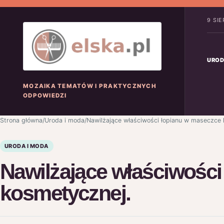
9 SI
UROD
MOZAIKA TEMATÓW I PRAKTYCZNYCH
ODPOWIEDZI
Strona główna
/
Uroda i moda
/
Nawilżające właściwości łopianu w maseczce 
URODA I MODA
Nawilżające właściwośc
kosmetycznej.