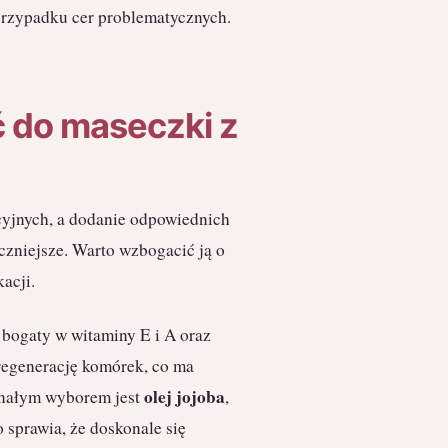
przypadku cer problematycznych.
ć do maseczki z
cyjnych, a dodanie odpowiednich
eczniejsze. Warto wzbogacić ją o
acji.
st bogaty w witaminy E i A oraz
regenerację komórek, co ma
olej jojoba
onałym wyborem jest
,
 sprawia, że doskonale się