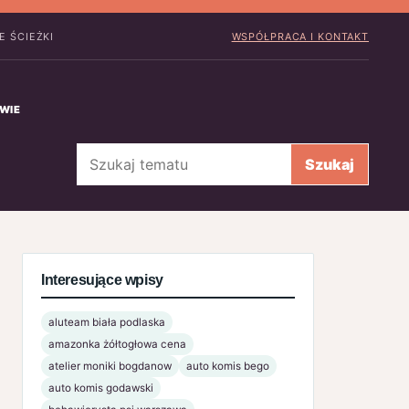
E ŚCIEŻKI
WSPÓŁPRACA I KONTAKT
WIE
Szukaj
Szukaj
Interesujące wpisy
aluteam biała podlaska
amazonka żółtogłowa cena
atelier moniki bogdanow
auto komis bego
auto komis godawski