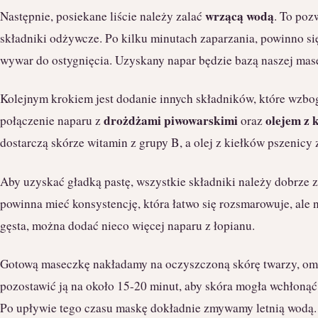
wrzącą wodą
Następnie, posiekane liście należy zalać
. To poz
składniki odżywcze. Po kilku minutach zaparzania, powinno się
wywar do ostygnięcia. Uzyskany napar będzie bazą naszej mas
Kolejnym krokiem jest dodanie innych składników, które wzbog
drożdżami piwowarskimi
olejem z 
połączenie naparu z
oraz
dostarczą skórze witamin z grupy B, a olej z kiełków pszenicy 
Aby uzyskać gładką pastę, wszystkie składniki należy dobrze
powinna mieć konsystencję, która łatwo się rozsmarowuje, ale nie
gęsta, można dodać nieco więcej naparu z łopianu.
Gotową maseczkę nakładamy na oczyszczoną skórę twarzy, omi
pozostawić ją na około 15-20 minut, aby skóra mogła wchłonąć
Po upływie tego czasu maskę dokładnie zmywamy letnią wodą.