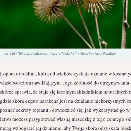
<a href="https://pixabay.com/users/NickyPe/">NickyPe</a> / Pixabay
Łopian to roślina, która od wieków zyskuje uznanie w kosmet
właściwościom nawilżającym. Jego zdolność do utrzymywania
skórze sprawia, że staje się idealnym składnikiem naturalnych
gdzie skóra często narażona jest na działanie niekorzystnych 
poznać sekrety łopianu i dowiedzieć się, jak wykorzystać go w
łatwo możesz przygotować własną maseczkę z tego cennego skł
mogą wzbogacić jej działanie, aby Twoja skóra odzyskała blask