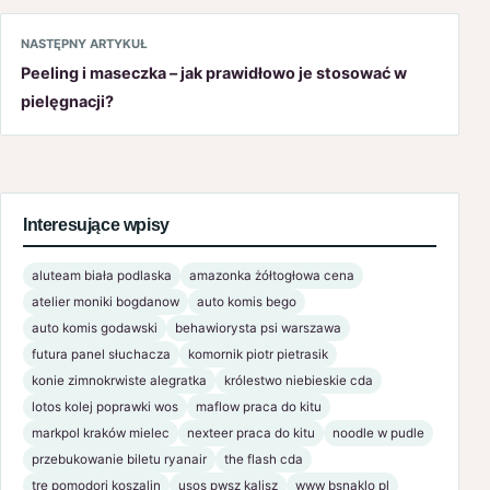
NASTĘPNY ARTYKUŁ
Peeling i maseczka – jak prawidłowo je stosować w
pielęgnacji?
Interesujące wpisy
aluteam biała podlaska
amazonka żółtogłowa cena
atelier moniki bogdanow
auto komis bego
auto komis godawski
behawiorysta psi warszawa
futura panel słuchacza
komornik piotr pietrasik
konie zimnokrwiste alegratka
królestwo niebieskie cda
lotos kolej poprawki wos
maflow praca do kitu
markpol kraków mielec
nexteer praca do kitu
noodle w pudle
przebukowanie biletu ryanair
the flash cda
tre pomodori koszalin
usos pwsz kalisz
www bsnaklo pl