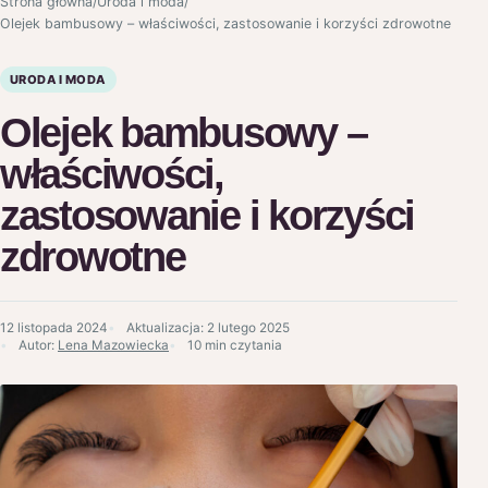
Strona główna
/
Uroda i moda
/
Olejek bambusowy – właściwości, zastosowanie i korzyści zdrowotne
URODA I MODA
Olejek bambusowy –
właściwości,
zastosowanie i korzyści
zdrowotne
12 listopada 2024
Aktualizacja:
2 lutego 2025
Autor:
Lena Mazowiecka
10 min czytania