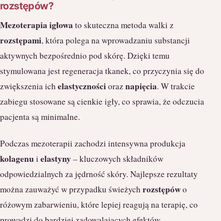
rozstępów?
Mezoterapia igłowa
to skuteczna metoda walki z
rozstępami
, która polega na wprowadzaniu substancji
aktywnych bezpośrednio pod skórę. Dzięki temu
stymulowana jest regeneracja tkanek, co przyczynia się do
elastyczności
napięcia
zwiększenia ich
oraz
. W trakcie
zabiegu stosowane są cienkie igły, co sprawia, że odczucia
pacjenta są minimalne.
Podczas mezoterapii zachodzi intensywna produkcja
kolagenu
elastyny
i
– kluczowych składników
odpowiedzialnych za jędrność skóry. Najlepsze rezultaty
rozstępów
można zauważyć w przypadku świeżych
o
różowym zabarwieniu, które lepiej reagują na terapię, co
prowadzi do bardziej zadowalających efektów.