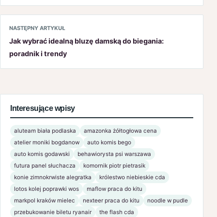
NASTĘPNY ARTYKUŁ
Jak wybrać idealną bluzę damską do biegania:
poradnik i trendy
Interesujące wpisy
aluteam biała podlaska
amazonka żółtogłowa cena
atelier moniki bogdanow
auto komis bego
auto komis godawski
behawiorysta psi warszawa
futura panel słuchacza
komornik piotr pietrasik
konie zimnokrwiste alegratka
królestwo niebieskie cda
lotos kolej poprawki wos
maflow praca do kitu
markpol kraków mielec
nexteer praca do kitu
noodle w pudle
przebukowanie biletu ryanair
the flash cda