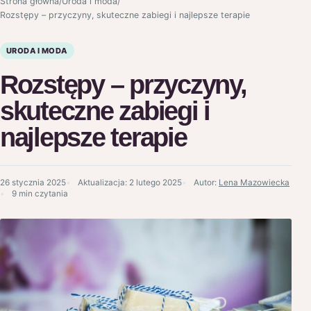
Strona główna
/
Uroda i moda
/
Rozstępy – przyczyny, skuteczne zabiegi i najlepsze terapie
URODA I MODA
Rozstępy – przyczyny,
skuteczne zabiegi i
najlepsze terapie
26 stycznia 2025
Aktualizacja:
2 lutego 2025
Autor:
Lena Mazowiecka
9 min czytania