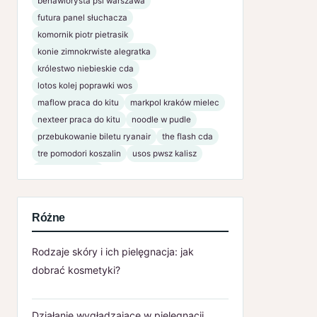
behawiorysta psi warszawa
futura panel słuchacza
komornik piotr pietrasik
konie zimnokrwiste alegratka
królestwo niebieskie cda
lotos kolej poprawki wos
maflow praca do kitu
markpol kraków mielec
nexteer praca do kitu
noodle w pudle
przebukowanie biletu ryanair
the flash cda
tre pomodori koszalin
usos pwsz kalisz
www bsnaklo pl
Różne
Rodzaje skóry i ich pielęgnacja: jak
dobrać kosmetyki?
Działanie wygładzające w pielęgnacji