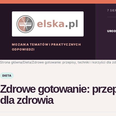
7 SI
UROD
MOZAIKA TEMATÓW I PRAKTYCZNYCH
ODPOWIEDZI
Strona główna
/
Dieta
/
Zdrowe gotowanie: przepisy, techniki i korzyści dla z
DIETA
Zdrowe gotowanie: przepi
dla zdrowia