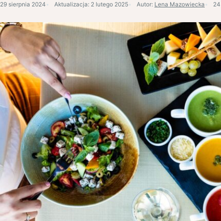
29 sierpnia 2024
Aktualizacja:
2 lutego 2025
Autor:
Lena Mazowiecka
24