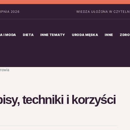
ERPNIA 2026
WIEDZA UŁOŻONA W CZYTELNE
A I MODA
DIETA
INNE TEMATY
URODA MĘSKA
INNE
ZDRO
drowia
sy, techniki i korzyści