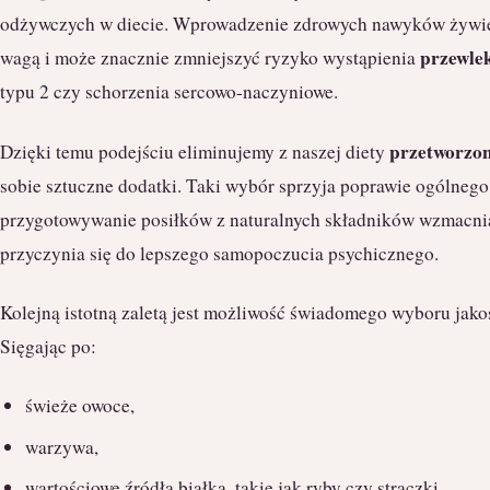
odżywczych w diecie. Wprowadzenie zdrowych nawyków żywie
przewle
wagą i może znacznie zmniejszyć ryzyko wystąpienia
typu 2 czy schorzenia sercowo-naczyniowe.
przetworzo
Dzięki temu podejściu eliminujemy z naszej diety
sobie sztuczne dodatki. Taki wybór sprzyja poprawie ogólnego
przygotowywanie posiłków z naturalnych składników wzmacni
przyczynia się do lepszego samopoczucia psychicznego.
Kolejną istotną zaletą jest możliwość świadomego wyboru jak
Sięgając po:
świeże owoce,
warzywa,
wartościowe źródła białka, takie jak ryby czy strączki,