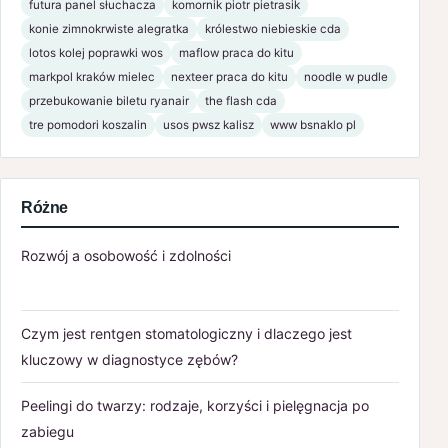
futura panel słuchacza
komornik piotr pietrasik
konie zimnokrwiste alegratka
królestwo niebieskie cda
lotos kolej poprawki wos
maflow praca do kitu
markpol kraków mielec
nexteer praca do kitu
noodle w pudle
przebukowanie biletu ryanair
the flash cda
tre pomodori koszalin
usos pwsz kalisz
www bsnaklo pl
Różne
Rozwój a osobowość i zdolności
Czym jest rentgen stomatologiczny i dlaczego jest
kluczowy w diagnostyce zębów?
Peelingi do twarzy: rodzaje, korzyści i pielęgnacja po
zabiegu