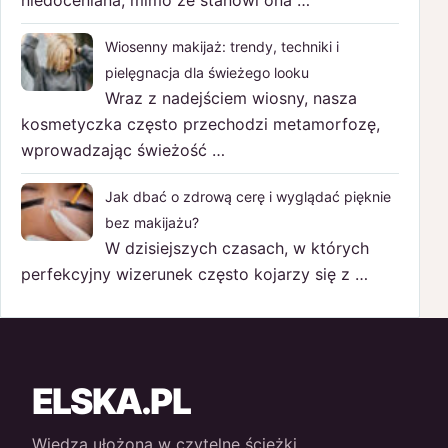
niedoceniana, mimo że stanowi ona …
Wiosenny makijaż: trendy, techniki i
pielęgnacja dla świeżego looku
Wraz z nadejściem wiosny, nasza
kosmetyczka często przechodzi metamorfozę,
wprowadzając świeżość …
Jak dbać o zdrową cerę i wyglądać pięknie
bez makijażu?
W dzisiejszych czasach, w których
perfekcyjny wizerunek często kojarzy się z …
ELSKA.PL
Wiedza ułożona w czytelne ścieżki