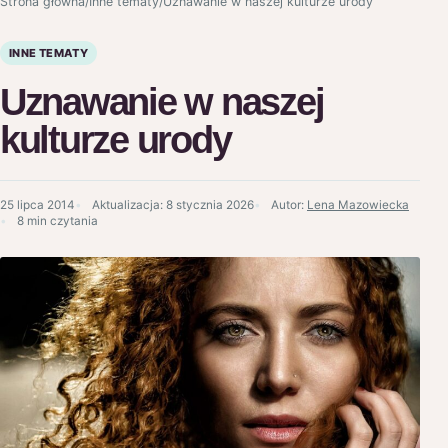
Strona główna
/
Inne tematy
/
Uznawanie w naszej kulturze urody
INNE TEMATY
Uznawanie w naszej
kulturze urody
25 lipca 2014
Aktualizacja:
8 stycznia 2026
Autor:
Lena Mazowiecka
8 min czytania