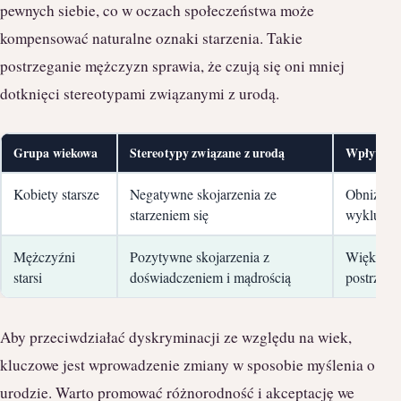
pewnych siebie, co w oczach społeczeństwa może
kompensować naturalne oznaki starzenia. Takie
postrzeganie mężczyzn sprawia, że czują się oni mniej
dotknięci stereotypami związanymi z urodą.
Grupa wiekowa
Stereotypy związane z urodą
Wpływ na
Kobiety starsze
Negatywne skojarzenia ze
Obniżona
starzeniem się
wykluczen
Mężczyźni
Pozytywne skojarzenia z
Większa p
starsi
doświadczeniem i mądrością
postrzega
Aby przeciwdziałać dyskryminacji ze względu na wiek,
kluczowe jest wprowadzenie zmiany w sposobie myślenia o
urodzie. Warto promować różnorodność i akceptację we