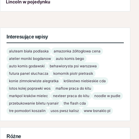
Lincoln w pojedynku
Interesujące wpisy
aluteam biała podlaska
amazonka żółtogłowa cena
atelier moniki bogdanow
auto komis bego
auto komis godawski
behawiorysta psi warszawa
futura panel słuchacza
komornik piotr pietrasik
konie zimnokrwiste alegratka
królestwo niebieskie cda
lotos kolej poprawki wos
maflow praca do kitu
markpol kraków mielec
nexteer praca do kitu
noodle w pudle
przebukowanie biletu ryanair
the flash cda
tre pomodori koszalin
usos pwsz kalisz
www bsnaklo pl
Różne