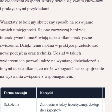
doświadczeni eksperci, którzy dzielą się swoim know-how
i praktycznymi przykładami.
Warsztaty to kolejny skuteczny sposób na rozwijanie
swoich umiejętności. Są one zazwyczaj bardziej
interaktywne i umożliwiają uczestnikom praktyczne
ćwiczenia. Dzięki temu można w praktyce przetestować
nowe podejścia oraz techniki. Udział w takich
wydarzeniach pozwoli także na wymianę doświadczeń z
innymi uczestnikami, co może wzbogacić nasze spojrzenie
na wyzwania związane z wspomaganiem.
Forma rozwoju
Korzyści
Naj
Szkolenia
Zdobycie wiedzy teoretycznej, dostęp
Wpr
do ekspertów
me