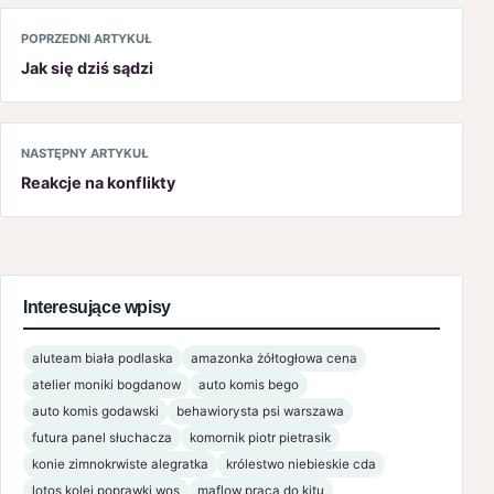
POPRZEDNI ARTYKUŁ
Jak się dziś sądzi
NASTĘPNY ARTYKUŁ
Reakcje na konflikty
Interesujące wpisy
aluteam biała podlaska
amazonka żółtogłowa cena
atelier moniki bogdanow
auto komis bego
auto komis godawski
behawiorysta psi warszawa
futura panel słuchacza
komornik piotr pietrasik
konie zimnokrwiste alegratka
królestwo niebieskie cda
lotos kolej poprawki wos
maflow praca do kitu