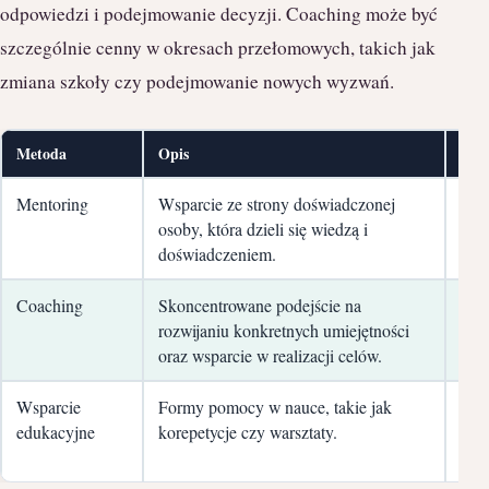
odpowiedzi i podejmowanie decyzji. Coaching może być
szczególnie cenny w okresach przełomowych, takich jak
zmiana szkoły czy podejmowanie nowych wyzwań.
Metoda
Opis
Kor
Mentoring
Wsparcie ze strony doświadczonej
Roz
osoby, która dzieli się wiedzą i
inte
doświadczeniem.
pewn
Coaching
Skoncentrowane podejście na
Wzr
rozwijaniu konkretnych umiejętności
umie
oraz wsparcie w realizacji celów.
w tr
Wsparcie
Formy pomocy w nauce, takie jak
Pop
edukacyjne
korepetycje czy warsztaty.
ora
prz